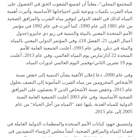
للمجتمع المحلي“، معلناً أن لجميع الشعوب الحق في الحصول على
.
مياه الشرب بكميات ونوعية تلبي احتياجاتها الأساسية
وأثيرت أهمية
المياه كذلك في العقد الدولي لتوفير مياه الشرب والمرافق الصحية
1992
1990
1981
من عام
إلى عام
، كما أُثيرت في عام
في مؤتمر
(
الأمم المتحدة المعني بالبيئة والتنمية في ريو دي جانيرو
جدول
18)
21
أعمال القرن
، الفصل
، وفي المؤتمر الدولي المعني بالمياه
1993
.
والبيئة في دبلن
وفي عام
، أعلنت الجمعية العامة للأمم
2013
/
22
المتحدة
آذار
مارس يوم المياه العالمي، وفي عام
، أعلنت
.
/
19
يوم
تشرين الثاني
نوفمبر اليوم العالمي لدورات المياه
2000
وفي عام
، دعا إعلان الألفية بشأن التنمية إلى خفض نسبة
الأشخاص المحرومين من مياه الشرب المأمونة إلى النصف بحلول
2015
عام
، وخفض نسبة الأشخاص الذين لا يحصلون على المرافق
2003
الصحية الأساسية، وفي عام
أعلنت الجمعية العامة السنة
الدولية للمياه العذبة، يليها عقد ”المياه من أجل الحياة“ من عام
2015.
2005
إلى عام
ولتنسيق جهود كيانات الأمم المتحدة والمنظمات الدولية العاملة في
قضايا المياه والمرافق الصحية، أنشأ مجلس الرؤساء التنفيذيين في