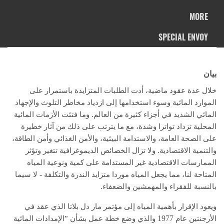
MORE
SPECIAL ENVOY
يان
خلال عدة عقود ماضية، أدت الطلبات المتزايدة باستمرار على
الموارد المائية وسوء استخدامها إلى ازدياد مخاطر التلوث والإجهاد
.
المائي الشديد في أجزاء كثيرة من العالم
وما فتئت الأزمات المائية
المحلية تزداد تواترا وشدة، مع ما يترتب على ذلك من آثار خطيرة
على الصحة العامة، والاستدامة البيئية، والأمن الغذائي وأمن الطاقة،
.
والتنمية الاقتصادية
ولا تزال الخصائص الديموغرافية تتغير وتؤثر
الممارسات الاقتصادية غير المستدامة على كمية ونوعية المياه
-
المتاحة لنا، مما يجعل المياه موردا متزايد الندرة والتكلفة
لا سيما
.
بالنسبة للفقراء والمهمشين والضعفاء
ويعود الإقرار بأهمية المياه إلى مؤتمر مار دل بلاتا الذي عقد في
1977
الأرجنتين عام
والذي وضع خطة عمل بشأن ”الإمدادات المائية