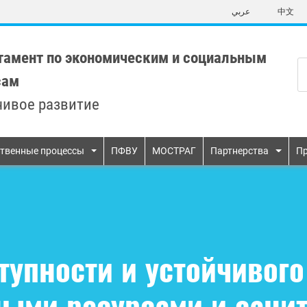
Skip
عربي
中文
to
main
content
тамент по экономическим и социальным
сам
чивое развитие
n
твенные процессы
ПФВУ
МОСТРАГ
Партнерства
Пр
тупности и устойчивого
ыми ресурсами и сани