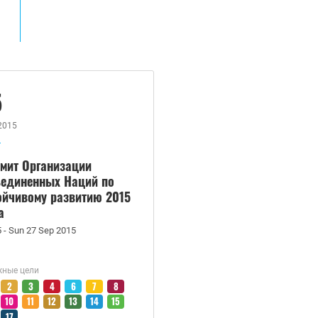
5
2015
мит Организации
единенных Наций по
ойчивому развитию 2015
а
5 - Sun 27 Sep 2015
ные цели
2
3
4
6
7
8
10
11
12
13
14
15
17