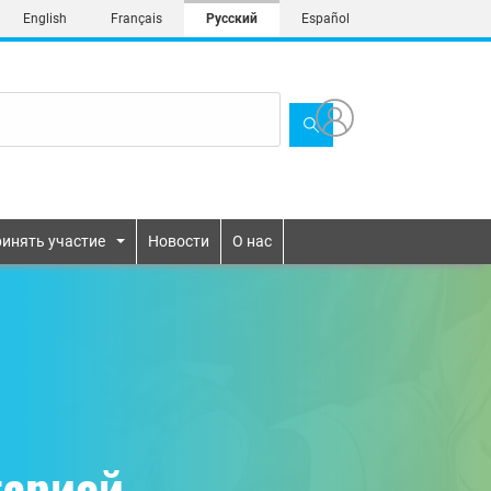
English
Français
Русский
Español
инять участие
Новости
О нас
тарией