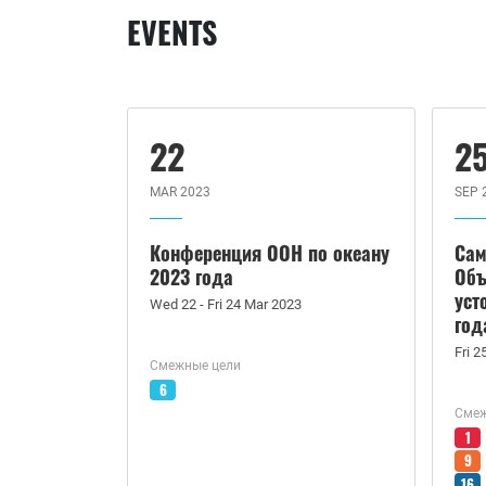
EVENTS
22
2
MAR 2023
SEP 
Конференция ООН по океану
Сам
2023 года
Объ
уст
Wed 22 - Fri 24 Mar 2023
год
Fri 2
Смежные цели
6
Смеж
1
9
16