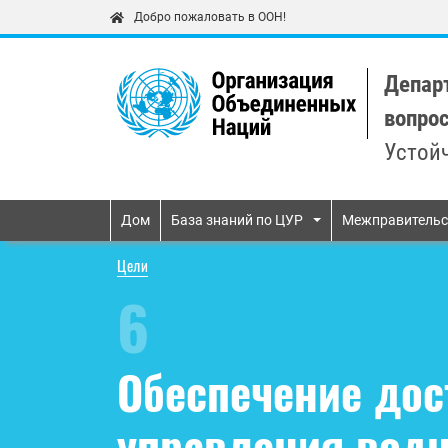
Добро пожаловать в ООН!
Депар
вопро
Устой
Primary navigatio
Дом
База знаний по ЦУР
Межправительс
Цели
6
Обеспечение дос
управления водн