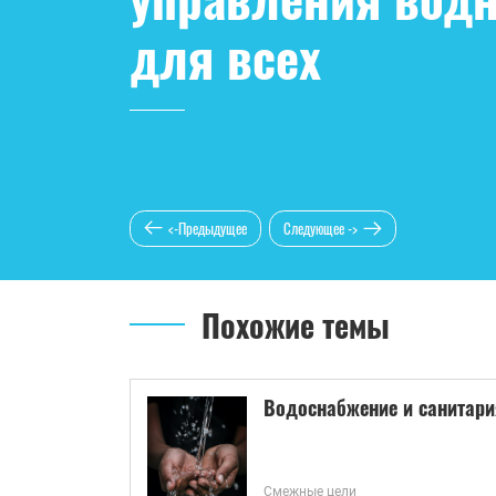
для всех
<-Предыдущее
Следующее ->
Похожие темы
Водоснабжение и санитари
Смежные цели