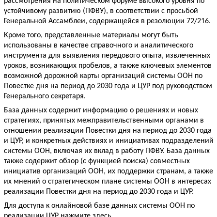
рассмотрения на политическом форуме высокого уровня по 
устойчивому развитию (ПФВУ), в соответствии с просьбой 
Генеральной Ассамблеи, содержащейся в резолюции 72/216.
Кроме того, представленные материалы могут быть 
использованы в качестве справочного и аналитического 
инструмента для выявления передового опыта, извлеченных 
уроков, возникающих пробелов, а также ключевых элементов 
возможной дорожной карты организаций системы ООН по 
Повестке дня на период до 2030 года и ЦУР под руководством 
Генерального секретаря.
База данных содержит информацию о решениях и новых 
стратегиях, принятых межправительственными органами в 
отношении реализации Повестки дня на период до 2030 года 
и ЦУР, и конкретных действиях и инициативах подразделений 
системы ООН, включая их вклад в работу ПФВУ. База данных 
также содержит обзор (с функцией поиска) совместных 
инициатив организаций ООН, их поддержки странам, а также 
их мнений о стратегическом плане системы ООН в интересах 
реализации Повестки дня на период до 2030 года и ЦУР.
Для доступа к онлайновой базе данных системы ООН по 
реализации ЦУР 
нажмите здесь
.