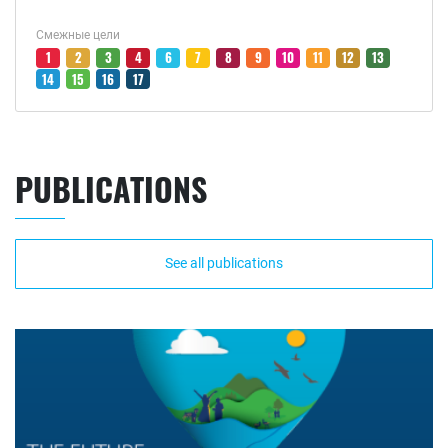
Смежные цели
1
2
3
4
6
7
8
9
10
11
12
13
14
15
16
17
PUBLICATIONS
See all publications