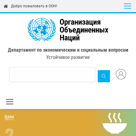
Skip
Добро пожаловать в ООН!
to
main
content
Департамент по экономическим и социальным вопросам
Устойчивое развитие
Цели
2