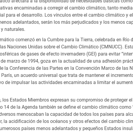
tico afectará a la disponibilidad de necesidades básicas como e
iativas encaminadas a corregir el cambio climático, tanto medi
ara el desarrollo. Los vínculos entre el cambio climático y el 
s menos adelantados, serán los más perjudicados y los menos cap
y naturales.
limático comenzó en la Cumbre para la Tierra, celebrada en Río 
 las Naciones Unidas sobre el Cambio Climático (CMNUCC). Est
osféricas de gases de efecto invernadero (GEI) para evitar “inte
1 de marzo de 1994, goza en la actualidad de una adhesión prác
e la Conferencia de las Partes en la Convención Marco de las 
e París, un acuerdo universal que trata de mantener el increment
tivo de impulsar las actividades encaminadas a limitar el aument
e, los Estados Miembros expresan su compromiso de proteger el
afo 14 de la Agenda también se define el cambio climático como
dversos menoscaban la capacidad de todos los países para alcan
ar, la acidificación de los océanos y otros efectos del cambio 
s numerosos países menos adelantados y pequeños Estados insular