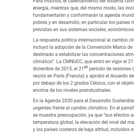
Para muchos, el calentamiento del sistema climá
energía, mientras que, del mismo modo, las inic
fundamentarán y conformarán la agenda mundial p
pobres y en desarrollo, en particular los paíse
previstas en sus sistemas sociales, económicos 
La respuesta política internacional al cambio c
incluyó la adopción de la Convención Marco de
destinado a estabilizar las concentraciones atm
climático”. La CMNUCC, que entró en vigor el 2
er
diciembre de 2015, el 21
período de sesiones d
reunió en París (Francia) y aprobó el Acuerdo d
por debajo de los 2 grados Celsius, con el obje
encima de los niveles preindustriales.
En la Agenda 2030 para el Desarrollo Sostenibl
urgentes frente al cambio climático. En el párr
se muestra preocupación, ya que “sus efectos a
temperatura global, la elevación del nivel del m
y los países costeros de baja altitud, incluido