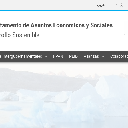
Skip
عربي
中文
to
main
content
tamento de Asuntos Económicos y Sociales
rollo Sostenible
n
s Intergubernamentales
FPAN
PEID
Alianzas
Colaborac