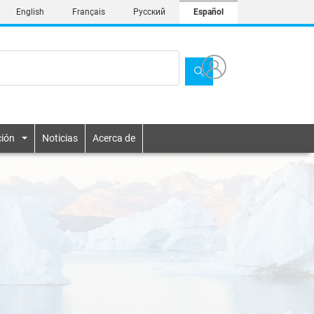
English
Français
Русский
Español
ión
Noticias
Acerca de