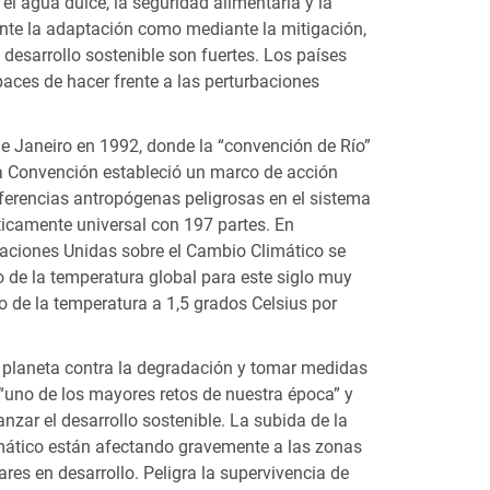
l agua dulce, la seguridad alimentaria y la
ante la adaptación como mediante la mitigación,
desarrollo sostenible son fuertes. Los países
aces de hacer frente a las perturbaciones
de Janeiro en 1992, donde la “convención de Río”
a Convención estableció un marco de acción
rferencias antropógenas peligrosas en el sistema
ticamente universal con 197 partes. En
Naciones Unidas sobre el Cambio Climático se
o de la temperatura global para este siglo muy
o de la temperatura a 1,5 grados Celsius por
 planeta contra la degradación y tomar medidas
 “uno de los mayores retos de nuestra época” y
zar el desarrollo sostenible. La subida de la
climático están afectando gravemente a las zonas
es en desarrollo. Peligra la supervivencia de