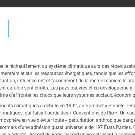
 le réchauffement du système climatique aura des répercussions
imentaire et sur les ressources énergétiques, tandis que les eff
tténuation, influenceront et façonneront de la même manière le
 durable sont étroits. Les pays pauvres et en développement, e
ême d’affronter les chocs que leurs systèmes sociaux, économiqu
ments climatiques a débuté en 1992, au Sommet « Planète Terre 
atiques, qui faisait partie des « Conventions de Rio ». Un cadre 
atmosphère en vue d’éviter toute « perturbation anthropique dang
désormais d’une adhésion quasi universelle de 197 États Parties
ies a adopté l’Accord de Paris, accord universel visant à conten