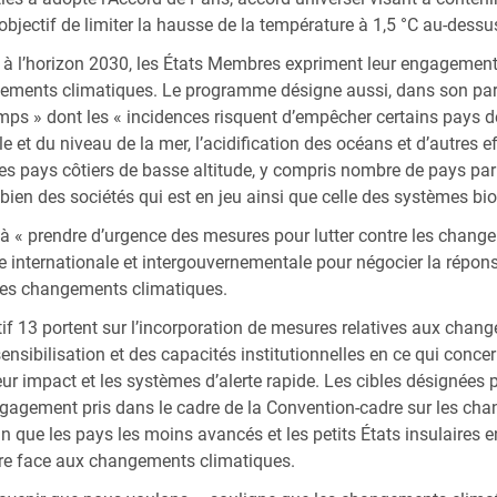
bjectif de limiter la hausse de la température à 1,5 °C au-dessus 
l’horizon 2030, les États Membres expriment leur engagement à
ements climatiques. Le programme désigne aussi, dans son pa
mps » dont les « incidences risquent d’empêcher certains pays 
le et du niveau de la mer, l’acidification des océans et d’autres
les pays côtiers de basse altitude, y compris nombre de pays par
 bien des sociétés qui est en jeu ainsi que celle des systèmes bi
à « prendre d’urgence des mesures pour lutter contre les change
nce internationale et intergouvernementale pour négocier la rép
 les changements climatiques.
ctif 13 portent sur l’incorporation de mesures relatives aux chan
 sensibilisation et des capacités institutionnelles en ce qui con
leur impact et les systèmes d’alerte rapide. Les cibles désignées 
ngagement pris dans le cadre de la Convention-cadre sur les ch
 que les pays les moins avancés et les petits États insulaires
aire face aux changements climatiques.