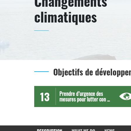
Changements
climatiques
Objectifs de développ
13
Prendre d’urgence des
mesures pour lutter con ...