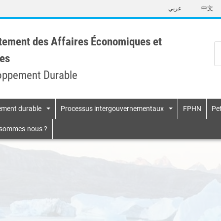
Skip
عربي
中文
to
main
content
tement des Affaires Économiques et
es
oppement Durable
pement durable
Processus intergouvernementaux
FPHN
Pet
n
 sommes-nous ?