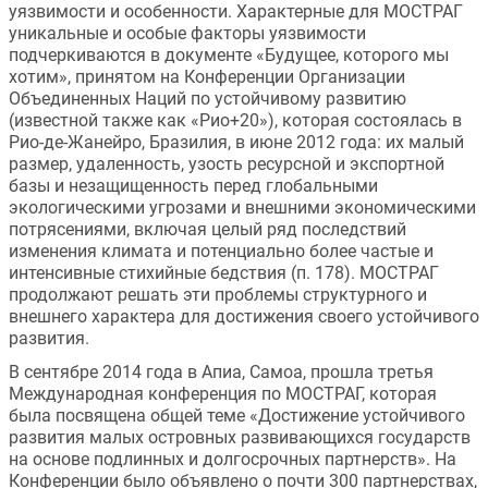
уязвимости и особенности. Характерные для МОСТРАГ 
уникальные и особые факторы уязвимости 
подчеркиваются в документе «Будущее, которого мы 
хотим», принятом на Конференции Организации 
Объединенных Наций по устойчивому развитию 
(известной также как «Рио+20»), которая состоялась в 
Рио-де-Жанейро, Бразилия, в июне 2012 года: их малый 
размер, удаленность, узость ресурсной и экспортной 
базы и незащищенность перед глобальными 
экологическими угрозами и внешними экономическими 
потрясениями, включая целый ряд последствий 
изменения климата и потенциально более частые и 
интенсивные стихийные бедствия (п. 178). МОСТРАГ 
продолжают решать эти проблемы структурного и 
внешнего характера для достижения своего устойчивого 
развития.
В сентябре 2014 года в Апиа, Самоа, прошла третья 
Международная конференция по МОСТРАГ, которая 
была посвящена общей теме «Достижение устойчивого 
развития малых островных развивающихся государств 
на основе подлинных и долгосрочных партнерств». На 
Конференции было объявлено о почти 300 партнерствах, 