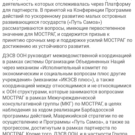
деятельность которых отслеживалась через Платформу 
для партнерств. В принятой на Конференции Программе 
действий по ускоренному развитию малых островных 
развивающихся государств («Путь Самоа») 
рассматриваются вопросы, имеющие первостепенное 
значение для МОСТРАГ, и содержится призыв к 
принятию срочных мер и поддержке усилий МОСТРАГ по 
достижению их устойчивого развития.
ДЭСВ ООН руководит межведомственной координацией 
в рамках системы Организации Объединенных Наций 
через механизм «Исполнительный комитет по 
экономическим и социальным вопросам плюс другие 
учреждения» (механизм «ИКЭСВ плюс»), а также 
координацией между относящимися и не относящимися 
к ООН структурами, которые занимаются вопросами 
МОСТРАГ в рамках Межучрежденческой 
консультативной группы (МКГ) по МОСТРАГ, в целях 
наблюдения за ходом реализации Барбадосской 
программы действий, Маврикийской стратегии по ее 
осуществлению и Программы «Путь Самоа», а также за 
прогрессом, достигнутым в рамках партнерств по 
МОСТРАГ. Кроме того, ДЭСВ ООН, и в частности Группа 