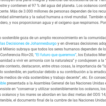
estre y contienen el 97 % del agua del planeta. Los océanos cont
ecente. Más de 3.000 millones de personas dependen de los recu
idad alimentaria y la salud humana a nivel mundial. También so
dero, y nos proporcionan agua y el oxígeno que respiramos. Por
lo sostenible goza de un amplio reconocimiento en la comunidad
e las Decisiones de Johannesburgo
y en diversas decisiones adop
el Milenio subraya que todos los seres humanos dependen de los 
a Conferencia Río+20,
“El futuro que queremos”
, los Estados Mie
umanidad a vivir en armonía con la naturaleza” y condujesen a la
este contexto, destacaron, entre otras cosas, la importancia de “
o sostenible, en particular debido a su contribución a la erradi
 de medios de vida sostenibles y trabajo decente”, etc. En conse
ible
presentada a la Asamblea General de las Naciones Unidas e
nsiste en “conservar y utilizar sosteniblemente los océanos, los
os océanos y los mares se abordan en las diez metas del ODS 1
enible, el documento final de la cumbre de las Naciones Unidas