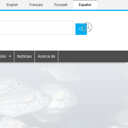
English
Français
Русский
Español
ión
Noticias
Acerca de