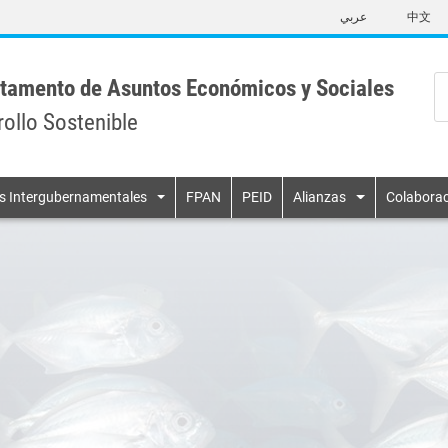
Skip
عربي
中文
to
main
content
tamento de Asuntos Económicos y Sociales
rollo Sostenible
n
s Intergubernamentales
FPAN
PEID
Alianzas
Colaborac