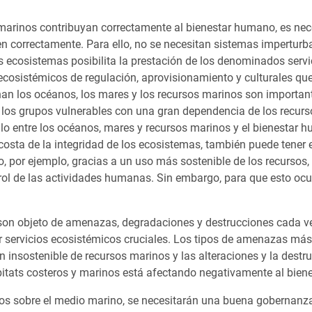
marinos contribuyan correctamente al bienestar humano, es nece
n correctamente. Para ello, no se necesitan sistemas imperturb
os ecosistemas posibilita la prestación de los denominados servi
ecosistémicos de regulación, aprovisionamiento y culturales que 
n los océanos, los mares y los recursos marinos son importante
y los grupos vulnerables con una gran dependencia de los recurso
lo entre los océanos, mares y recursos marinos y el bienestar h
sta de la integridad de los ecosistemas, también puede tener el
, por ejemplo, gracias a un uso más sostenible de los recursos,
trol de las actividades humanas. Sin embargo, para que esto oc
 son objeto de amenazas, degradaciones y destrucciones cada v
 servicios ecosistémicos cruciales. Los tipos de amenazas más 
n insostenible de recursos marinos y las alteraciones y la destru
hábitats costeros y marinos está afectando negativamente al bie
vos sobre el medio marino, se necesitarán una buena gobernanz