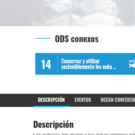
ODS conexos
14
Conservar y utilizar
sosteniblemente los océa ...
DESCRIPCIÓN
EVENTOS
OCEAN CONFEREN
Descripción
Los océanos, los mares y las zonas costeras cons