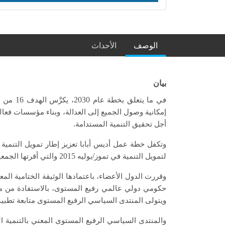
الوصف
الأحداث
بيان
16
2030
في ما يتعلق بخطة عام
، يكرَّس الهدف
من أ
إمكانية وصول الجميع إلى العدالة، وبناء مؤسسات فعا
.
أجل تحقيق التنمية المستدامة
وتكفل خطة عمل أديس أبابا تعزيز إطار تمويل التنمية
2015
/
لتمويل التنمية في تموز
يوليه
والتي أقرتها الجمع
وقررت الدول الأعضاء، باعتمادها الوثيقة الختامية المع
حكومي دولي عالمي رفيع المستوى، بالاستفادة من مو
ويتولى المنتدى السياسي الرفيع المستوى متابعة تطبيق 
والمنتدى السياسي الرفيع المستوى المعني بالتنمية ال