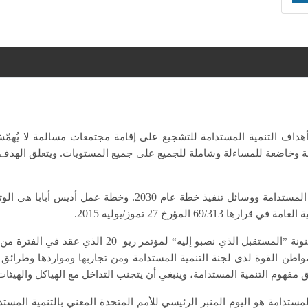
هداف التنمية المستدامة للتشجيع على إقامة مجتمعات مسالمة لا يُهمّش
.
لة وخاضعة للمساءلة وشاملة للجميع على جميع المستويات
ويتعلق الهدف
2030.
 المستدامة ووسائل تنفيذ خطة عام
وخطة عمل أديس أبابا هي الوثي
2015.
/
27
69/313
ية العامة في قرارها
المؤرخ
تموز
يوليه
+20
نونة ”المستقبل الذي نصبو إليه“ لمؤتمر ريو
الذي عقد في الفترة من
اطن القوة لدى لجنة التنمية المستدامة ومن تجاربها ومواردها وطرائق
مفهوم التنمية المستدامة، وينبغي أن يتجنب التداخل مع الهياكل والهيئات 
مستدامة هو اليوم المنبر الرئيسي للأمم المتحدة المعني بالتنمية المستد