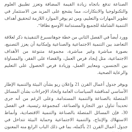
الصناعة تدفع باتجاه زيادة القيمة المضافة وتعزز تطبيق العلوم
والتكنولوجيا والابتكارات، مما يشجع على المزيد من الاستثمار في
تطوير المهارات والتعليم، ومن ثم يوفر الموارد اللازمة لتحقيق أهداف
.
التنمية الشاملة للجميع والمستدامة الأوسع نطاقا“
وورد أيضاً في الفصل الثاني من خطة جوهانسبرغ التنفيذية ذكر لعلاقة
التعاضد بين التنمية الاجتماعية والصناعية وإمكانية أن يعزز التصنيع،
بصورة مباشرة وغير مباشرة، مجموعة متنوعة من الأهداف
الاجتماعية، مثل إيجاد فرص العمل، والقضاء على الفقر، والمساواة
بين الجنسين، ومعايير العمل، وزيادة فرص الحصول على التعليم
.
والرعاية الصحية
21
ويوفر جدول أعمال القرن
وإعلان ريو بشأن البيئة والتنمية الإطار
الأساسي لمناقشة السياسات العامة واتخاذ الإجراءات بشأن المسائل
.
المتصلة بالصناعة والتنمية المستدامة
وعلى الرغم من أنه جرى
تحديداً تناول دور التجارة والصناعة، كمجموعة رئيسية، في الفصل
30
، فإن المسائل المتصلة بالصناعة والتنمية الاقتصادية، وأنماط
الاستهلاك والإنتاج، والتنمية الاجتماعية وحماية البيئة تتداخل في
21
دول أعمال القرن
بأكمله، بما في ذلك الباب الرابع منه المعنون