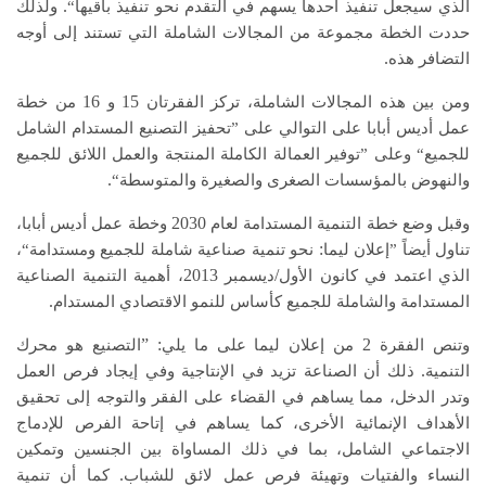
.
لذي سيجعل تنفيذ أحدها يسهم في التقدم نحو تنفيذ باقيها“
ولذلك
حددت الخطة مجموعة من المجالات الشاملة التي تستند إلى أوجه
.
التضافر هذه
16
15
من بين هذه المجالات الشاملة، تركز الفقرتان
و
من خطة
عمل أديس أبابا على التوالي على ”تحفيز التصنيع المستدام الشامل
للجميع“ وعلى ”توفير العمالة الكاملة المنتجة والعمل اللائق للجميع
.
والنهوض بالمؤسسات الصغرى والصغيرة والمتوسطة“
2030
قبل وضع خطة التنمية المستدامة لعام
وخطة عمل أديس أبابا،
:
ناول أيضاً ”إعلان ليما
نحو تنمية صناعية شاملة للجميع ومستدامة“،
2013
/
الذي اعتمد في كانون الأول
ديسمبر
، أهمية التنمية الصناعية
.
المستدامة والشاملة للجميع كأساس للنمو الاقتصادي المستدام
: ”
2
تنص الفقرة
من إعلان ليما على ما يلي
التصنيع هو محرك
.
التنمية
ذلك أن الصناعة تزيد في الإنتاجية وفي إيجاد فرص العمل
وتدر الدخل، مما يساهم في القضاء على الفقر والتوجه إلى تحقيق
الأهداف الإنمائية الأخرى، كما يساهم في إتاحة الفرص للإدماج
الاجتماعي الشامل، بما في ذلك المساواة بين الجنسين وتمكين
.
لنساء والفتيات وتهيئة فرص عمل لائق للشباب
كما أن تنمية