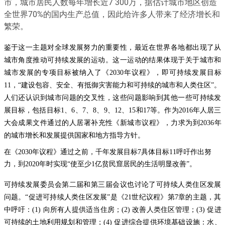
市，城市居民人数每年增长近7 300万，据估计城市地区创造
全世界70%的国内生产总值，因此给许多人带来了经济增长和
繁荣。
鉴于这一主题对全球发展努力的重要性，最近在世界各地都出现了从
城市角度推动可持续发展的运动。这一运动的结果体现于关于城市和
城市发展的专项目标被纳入了《2030年议程》，即可持续发展目标
11，“建设包容、安全、有抵御灾害能力和可持续的城市和人类住区”。
人们还认识到城市问题的交叉性，这些问题影响到其他一些可持续发
展目标，包括目标1、6、7、8、9、12、15和17等。作为2016年人居三
大会成果文件通过的人居署补充性《新城市议程》，力求为到2036年
的城市增长和发展提供国家和地方指导方针。
在《2030年议程》通过之前，千年发展目标7具体目标11呼吁作出努
力，到2020年时实现“使至少1亿贫民窟居民的生活明显改善”。
可持续发展委员会第二届和第三届会议也讨论了可持续人类住区发展
问题。“促进可持续人类住区发展”是《21世纪议程》第7章的主题，其
中呼吁：(1) 向所有人提供适当住房；(2) 改善人类住区管理；(3) 促进
可持续的土地利用规划和管理；(4) 促进综合提供环境基础设施：水、