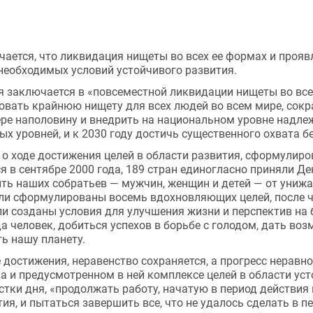
ечается, что ликвидация нищеты во всех ее формах и прояв
необходимых условий устойчивого развития.
я заключается в «повсеместной ликвидации нищеты во всех
ировать крайнюю нищету для всех людей во всем мире, сокр
мере наполовину и внедрить на национальном уровне надл
х уровней, и к 2030 году достичь существенного охвата б
о ходе достижения целей в области развития, сформулиро
я в сентябре 2000 года, 189 стран единогласно приняли Д
ить наших собратьев — мужчин, женщин и детей — от униж
ыли сформулированы восемь вдохновляющих целей, после ч
и созданы условия для улучшения жизни и перспектив на 
 человек, добиться успехов в борьбе с голодом, дать во
ть нашу планету.
 достижения, неравенство сохраняется, а прогресс неравно
да и предусмотренном в ней комплексе целей в области уст
тки дня, «продолжать работу, начатую в период действия ц
, и пытаться завершить все, что не удалось сделать в пе