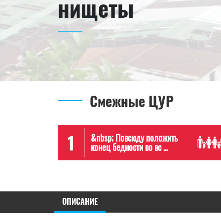
нищеты
Смежные ЦУР
1
&nbsp; Повсюду положить
конец бедности во вс ...
ОПИСАНИЕ