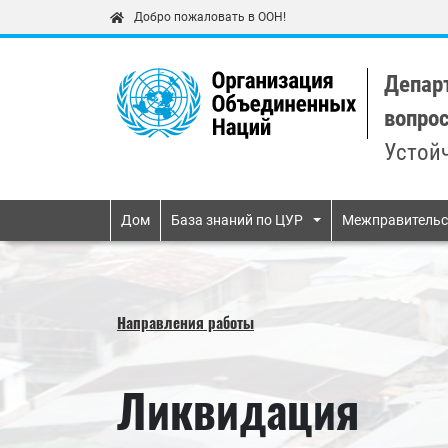
Добро пожаловать в ООН!
Депар
вопро
Устой
Primary navigatio
Дом
База знаний по ЦУР
Межправительс
Направления работы
Ликвидация