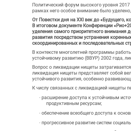
Политический форум высокого уровня 2017 
рамках него особое внимание было уделено, 
От Повестки дня на XXI век до «Будущего, к
В итоговом документе Конференции «Рио+20
уделения самого приоритетного внимания д
развития посредством устранения коренных
скоординированных и последовательных стра
В контексте многолетней программы работы
устойчивому развитию (ВВУР) 2002 года, ли
Вопрос о ликвидации нищеты затрагивается в
ликвидация нищеты представляет собой вел
устойчивого развития, особенно развивающ
К числу связанных с ликвидацией нищеты п
∙
расширение доступа к устойчивым исто
продуктивным ресурсам;
∙
обеспечение всеобщего доступа к осно
∙
прогрессивное развитие систем социаль