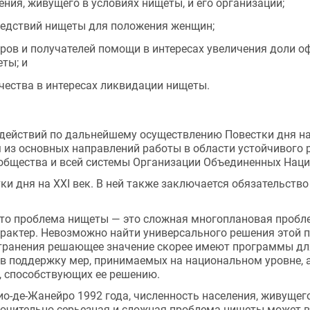
ния, живущего в условиях нищеты, и его организаций;
едствий нищеты для положения женщин;
ов и получателей помощи в интересах увеличения доли оф
ты; и
ества в интересах ликвидации нищеты.
ействий по дальнейшему осуществлению Повестки дня на XX
из основных направлений работы в области устойчивого ра
общества и всей системы Организации Объединенных Наци
ки дня на XXI век. В ней также заключается обязательство
 что проблема нищеты — это сложная многоплановая пробл
рактер. Невозможно найти универсального решения этой п
странения решающее значение скорее имеют программы для
 в поддержку мер, принимаемых на национальном уровне, а
, способствующих ее решению.
о-де-Жанейро 1992 года, численность населения, живущего
ючительно серьезная и сложная проблема нищеты может в