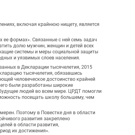
лениях, включая крайнюю нищету, является 
 ее формах». Связанные с ней семь задач 
атить долю мужчин, женщин и детей всех 
ежащие системы и меры социальной защиты 
едных и уязвимых слоев населения.
ванных в Декларации тысячелетия, 2015 
екларацию тысячелетия, обязавшись 
ающей человеческое достоинство крайней 
его были разработаны широкие 
будущее людей во всем мире. ЦРДТ помогли 
зможность посещать школу большему, чем 
мерен. Поэтому в Повестке дня в области 
ойчивого развития закреплено 
елей в области развития, 
риод их достижения».