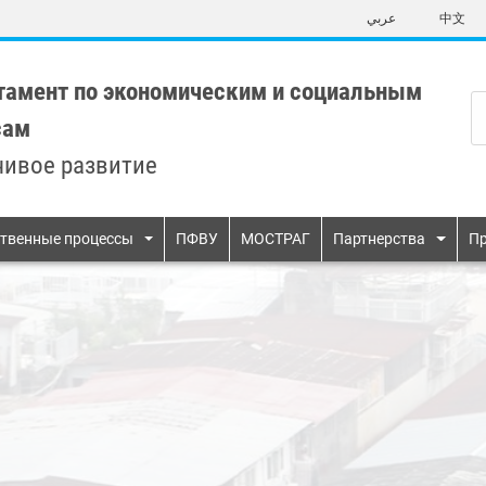
Skip
عربي
中文
to
main
content
тамент по экономическим и социальным
сам
чивое развитие
n
твенные процессы
ПФВУ
МОСТРАГ
Партнерства
Пр