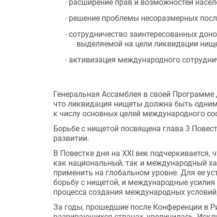
∙
расширение прав и возможностей населе
∙
решение проблемы несоразмерных посл
∙
сотрудничество заинтересованных донор
выделяемой на цели ликвидации нище
∙
активизация международного сотруднич
Генеральная Ассамблея в своей Программе д
что ликвидация нищеты должна быть одним 
к числу основных целей международного со
Борьбе с нищетой посвящена глава 3 Повест
развитии.
В Повестке дня на XXI век подчеркивается,
как национальный, так и международный ха
применить на глобальном уровне. Для ее у
борьбу с нищетой, и международные усилия
процесса создания международных условий
За годы, прошедшие после Конференции в Ри
развивающихся странах, увеличилась. Искл