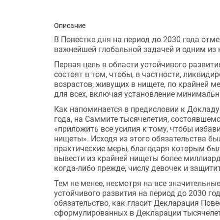
Описание
В Повестке дня на период до 2030 года отм
важнейшей глобальной задачей и одним из 
Первая цель в области устойчивого развити
состоят в том, чтобы, в частности, ликвид
возрастов, живущих в нищете, по крайней 
для всех, включая установление минимальны
Как напоминается в предисловии к Докладу 
года, на Саммите тысячелетия, состоявшемс
«приложить все усилия к тому, чтобы избав
нищеты». Исходя из этого обязательства б
практические меры, благодаря которым был
вывести из крайней нищеты более миллиарда
когда-либо прежде, числу девочек и защити
Тем не менее, несмотря на все значительные
устойчивого развития на период до 2030 го
обязательство, как гласит Декларация Повес
сформулированных в Декларации тысячелетия