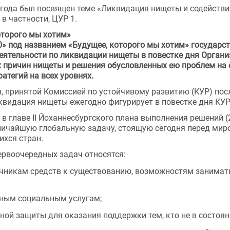
года был посвящен теме «Ликвидация нищеты и содействие
в частности, ЦУР 1.
оторого мы хотим» 
» под названием «Будущее, которого мы хотим» государст
еятельности по ликвидации нищеты в повестке дня Органи
 причин нищеты и решения обусловленных ею проблем на 
тегий на всех уровнях.
, принятой Комиссией по устойчивому развитию (КУР) посл
квидация нищеты ежегодно фигурирует в повестке дня КУР
 главе II Йоханнесбургского плана выполнения решений (20
ичайшую глобальную задачу, стоящую сегодня перед миро
ихся стран.
ервоочередных задач относятся:
чникам средств к существованию, возможностям занимать
вным социальным услугам;
ной защиты для оказания поддержки тем, кто не в состоян