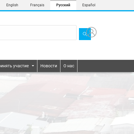
English
Français
Русский
Español
инять участие
Новости
О нас