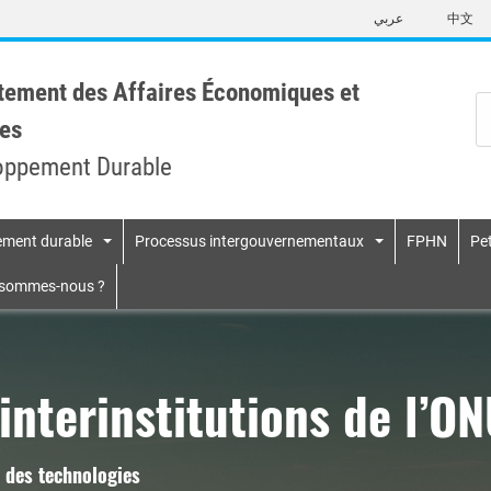
Skip
عربي
中文
to
main
content
tement des Affaires Économiques et
es
oppement Durable
pement durable
Processus intergouvernementaux
FPHN
Pet
n
 sommes-nous ?
interinstitutions de l’O
n des technologies