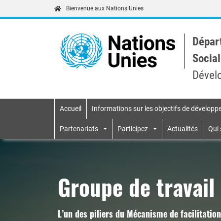
Bienvenue aux Nations Unies
Dépar
Social
Dével
Accueil
Informations sur les objectifs de dévelop
Primary navigatio
Partenariats
Participez
Actualités
Qui
Groupe de travail 
L’un des piliers du Mécanisme de facilitatio