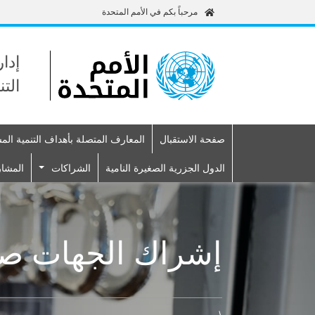
مرحباً بكم في الأمم المتحدة
إدا
الت
صفحة الاستقبال
المعارف المتصلة بأهداف التنمية الم
Primary navigation
الدول الجزرية الصغيرة النامية
الشراكات
المشا
إشراك الجهات صا
\