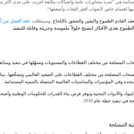
تدامة هي ”ثمرة مشاورات عامة واتصالات مكثفة أجريت على مدى أكثر من
.
يها اهتمام خاص لأصوات أفقر الفئات وأضعفها“
.
عقد العمل من أج
د القادم الطموح واليقين والشعور بالإلحاح
وسيتطلب
ح يغذي الأفكار لتصبح حلولاً ملموسة وجريئة وقابلة للتنفيذ
.
حاب المصلحة من مختلف القطاعات والمستويات وتسهّلها في تنفيذ ومتاب
صحاب المصلحة من مختلف القطاعات على الصعيد العالمي وتشجِّعها، بما
.
متحدة وفي المؤتمرات والمناسبات العالمية المتصلة بالتنمية المستدامة
المواد والأدوات البحثية وتوفر فرص بناء القدرات للحكومات الوطنية وأص
2030.
حة في تنفيذ خطة عام
بة المصلحة