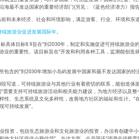
沿海最不发达国家的重要经济部门(另见：《蓝色经济潜力》报告
当前和未来经济、社会和环境影响，满足游客、行业、环境和东
持续旅游业促进发展国际年
。
标具体目标8.9旨在
“
到2030年，制定和实施促进可持续旅游业
旅游业的重要性。该目标旨在
“
开发和利用各种工具，监测能创造
7所包含的
“
到2030年增加小岛屿发展中国家和最不发达国家的经
30段写道，可持续旅游业与其他行业有着密切的联系，能创造体
到
“
需要支持可持续旅游活动和相关能力建设，为地方经济以及整
样性、生态系统及文化多样性，改善地方社区的福祉和生计。
”
现可持续发展
”
。
业投资，包括生态旅游业和文化旅游业的投资，办法有创建中小
和地方社区提供小额信贷
”
。在这方面，会员国还
“
强调必须视需