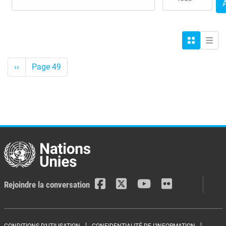
Grille
Liste
Pagination
<-
‹‹
Page 49
Précédent
Rejoindre la conversation