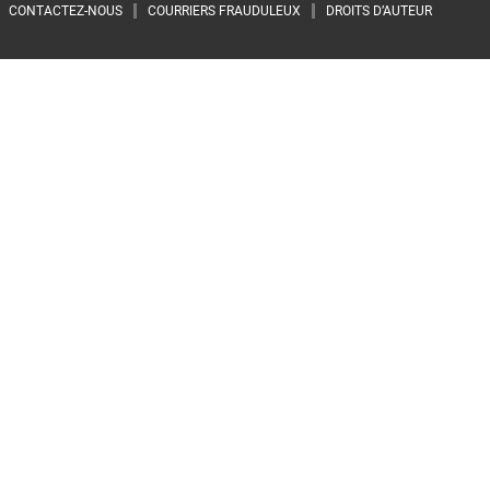
Footer menu
CONTACTEZ-NOUS
COURRIERS FRAUDULEUX
DROITS D’AUTEUR