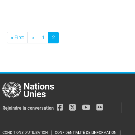
Pagination
« First
First
‹‹
<-
1
2
page
Précédent
Rejoindre la conversation
CONDITIONS D’UTILISATION
CONFIDENTIALITÉ DE L’INFORMATION