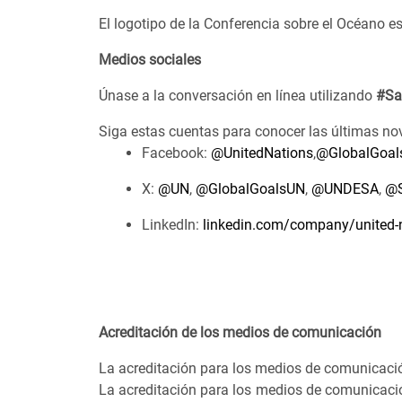
El logotipo de la Conferencia sobre el Océano e
Medios sociales
Únase a la conversación en línea utilizando
#Sa
Siga estas cuentas para conocer las últimas no
Facebook:
@UnitedNations
,
@GlobalGoal
X:
@UN
,
@GlobalGoalsUN
,
@UNDESA
,
@S
LinkedIn:
linkedin.com/company/united-n
Acreditación de los medios de comunicación
La acreditación para los medios de comunicació
La acreditación para los medios de comunicación 