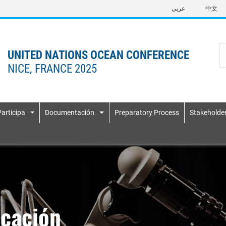
Skip
عربي
中文
to
main
content
UNITED NATIONS OCEAN CONFERENCE
NICE, FRANCE 2025
Participa
Documentación
Preparatory Process
Stakeholde
n
cación