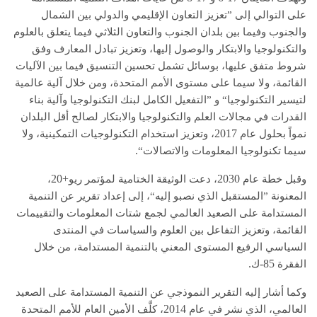
على التوالي إلى ”
تعزيز التعاون الإقليمي والدولي بين الشمال
والجنوب وفيما بين بلدان الجنوب والتعاون الثلاثي فيما يتعلق بالعلوم
والتكنولوجيا والابتكار والوصول إليها، وتعزيز تبادل المعارف وفق
شروط متفق عليها، بوسائل تشمل تحسين التنسيق فيما بين الآليات
القائمة، ولا سيما على مستوى الأمم المتحدة، ومن خلال آلية عالمية
لتيسير التكنولوجيا“ و ”التفعيل الكامل لبنك التكنولوجيا وآلية بناء
القدرات في مجالات العلم والتكنولوجيا والابتكار لصالح أقل البلدان
2017
نمواً بحلول عام
، وتعزيز استخدام التكنولوجيات التمكينية، ولا
.
سيما تكنولوجيا المعلومات والاتصالات
“
+20
2030
وقبل خطة عام
، دعت الوثيقة الختامية لمؤتمر ريو
،
المعنونة ”المستقبل الذي نصبو إليه“، إلى إعداد تقرير عن التنمية
المستدامة
على الصعيد العالمي لجمع شتات المعلومات والتقييمات
القائمة، وتعزيز التفاعل بين العلوم والسياسات في المنتدى
السياسي الرفيع المستوى المعني بالتنمية المستدامة، من خلال
.
85-
الفقرة
ك
وكما أشار إليه التقرير النموذجي عن التنمية المستدامة على الصعيد
2014
العالمي، الذي نشر في عام
، كلَّف الأمين العام للأمم المتحدة