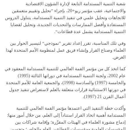
شعبة التنمية المستدامة التابعة لإدارة الشؤون الاقتصادية
+20
والاجتماعية، عقب مؤتمر ريو
، بإجراء ”تحليل وتقييم متعمقين
للاتجاهات وتحليل علمي في تنفيذ التنمية المستدامة، يتناول الدروس
المستفادة وأفضل الممارسات والتحديات الجديدة، وتحليل لقضايا
.
التنمية المستدامة يشمل عدة قطاعات“
وفي تلك المناسبة، تقرر إعداد تقرير ”نموذجي“ لتيسير الحوار بين
العلماء وصناع القرار وإنشاء فريق عمل لمنظومة الأمم المتحدة لهذا
.
الغرض
كما اتخذ كل من مؤتمر القمة العالمي للتنمية المستدامة المعقود في
(1995)
2002
عام
، ولجنة التنمية المستدامة في دوراتها الثالثة
(1998)
(1997)
والخامسة
والسادسة
، والجمعية العامة للأمم المتحدة
في دورتها الاستثنائية قرارات متعلقة بالعلم لاستعراض تنفيذ جدول
21 (1997).
أعمال القرن
وأكدت خطة التنفيذ التي اعتمدها مؤتمر القمة العالمي للتنمية
:
المستدامة أهمية اتخاذ القرار استناداً إلى العلم، من خلال أمور منها
إدماج مشورة العلماء في الهيئات المقرِّرة؛ وإقامة شراكات بين
المؤسسات العلمية ومؤسسات القطاعين العام والخاص؛ وتحسين