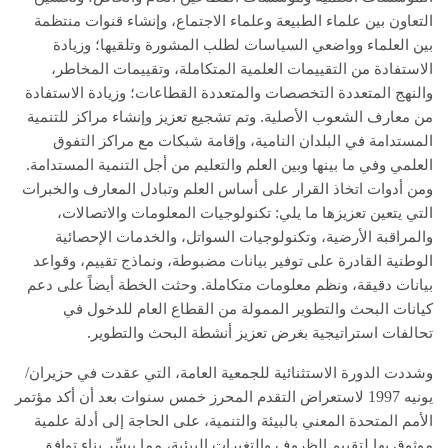
التعاون بين علماء الطبيعة وعلماء الاجتماع، وإنشاء قنوات منتظمة
بين العلماء وواضعي السياسات لطلب المشورة وتلقيها؛ وزيادة
الاستفادة من التقييمات العلمية المتكاملة، وتقييمات المخاطر،
والنهج المتعددة التخصصات والمتعددة القطاعات؛ وزيادة الاستفادة
.
من معارف الشعوب الأصلية
وتم تشجيع تعزيز وإنشاء مراكز للتنمية
المستدامة في البلدان النامية، وإقامة شبكات مع مراكز التفوق
.
العلمي وفي ما بينها وبين العلم والتعليم من أجل التنمية المستدامة
ومن أدوات اتخاذ القرار على أساس العلم وتبادل المعارف والخبرات
:
التي يتعين تعزيزها ما يلي
تكنولوجيات المعلومات والاتصالات،
والمراقبة الأرضية، وتكنولوجيات السواتل، والخدمات الإحصائية
الوطنية القادرة على توفير بيانات مضبوطة، ونماذج تقييم، وقواعد
.
بيانات دقيقة، ونظم معلومات متكاملة
وحثت الخطة أيضاً على دعم
كيانات البحث والتطوير الممولة من القطاع العام للدخول في
.
تحالفات استراتيجية بغرض تعزيز أنشطة البحث والتطوير
/
وشددت الدورة الاستثنائية للجمعية العامة، التي عقدت في حزيران
1997
يونيه
لاستعراض التقدم المحرز خمس سنوات بعد أن أكد مؤتمر
الأمم المتحدة المعني بالبيئة والتنمية، على الحاجة إلى أدلة علمية
موثوق بها لتقييم الظروف والتغيرات البيئية، مما ييسِّر بناء توافق