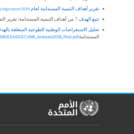
تقرير أهداف التنمية المستدامة لعام
g/sdgs/report/2018/
تتبع الهدف
7
من أهداف التنمية المستدامة
:
تقرير ال
تحليل الاستعراضات الوطنية الطوعية المتعلقة باله
المستدامة
159DESASDG7_VNR_Analysis2018_final.pdf