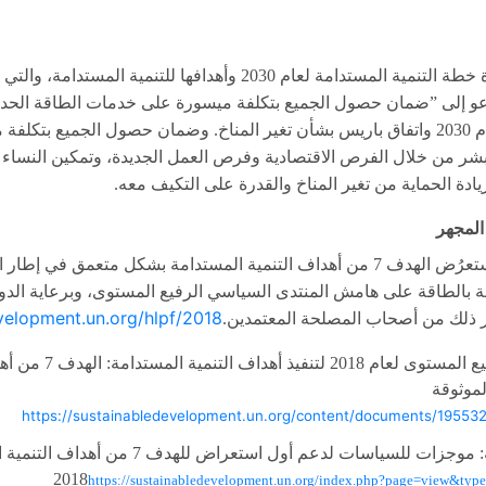
ة خطة التنمية المستدامة لعام
2030
وأهدافها للتنمية المستدامة، والتي
دعو إلى ”ضمان حصول الجميع بتكلفة ميسورة على خدمات الطاقة الحديث
م
2030
واتفاق باريس بشأن تغير المناخ
.
وضمان حصول الجميع بتكلفة مي
البشر من خلال الفرص الاقتصادية وفرص العمل الجديدة، وتمكين النسا
يادة الحماية من تغير المناخ والقدرة على التكيف معه
.
لمجهر
ستعرُض الهدف
7
من أهداف التنمية المستدامة بشكل متعمق في إطار ا
 بالطاقة على هامش المنتدى السياسي الرفيع المستوى، وبرعاية الدو
evelopment.un.org/hlpf/2018
ير ذلك من أصحاب المصلحة المعتمدين
.
يع المستوى لعام
2018
لتنفيذ أهداف التنمية المستدامة
:
الهدف
7
من أهد
لموثوقة
https://sustainabledevelopment.un.org/content/documents/19553
:
موجزات للسياسات لدعم أول استعراض للهدف
7
من أهداف التنمية 
2018
https://sustainabledevelopment.un.org/index.php?page=view&