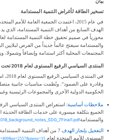
بيان
تسخير الطاقة لأغراض التنمية المستدامة
في عام
2015
، اعتمدت الجمعية العامة للأمم المتحد
الهدف السابع من أهداف التنمية المستدامة، الذي ي
محورياً في صميم تحقيق خطة التنمية المستدامة لعا
والمستدامة سيفتح عالماً جديداً من الفرص لبلايين 
المجتمعات المحلية أكثر استدامة وإنصافاً وشمولا، وز
المنتدى السياسي الرفيع المستوى لعام
2018
تحت ا
في المنتدى السياسي الرفيع المستوى لعام
2018
، ا
وقادرة على الصمود“
.
ونُظمت مناسبات جانبية متصلة
الحكومية الدولية الأخرى والمجموعات الرئيسية وغ
ملاحظات أساسية
:
استعراض المنتدى السياسي الرف
الجميع بتكلفة ميسورة على خدمات الطاقة الحديثة ا
والمستدامة
2018_background_notes_SDG_7Final1.pdf
التعجيل بإنجاز الهدف
7
من أهداف التنمية المستدامة
المستوى للأمم المتحدة لعام
type=400&nr=2557&menu=35