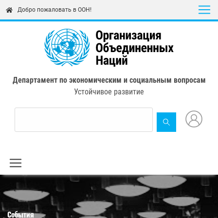
Skip
Добро пожаловать в ООН!
to
main
content
Департамент по экономическим и социальным вопросам
Устойчивое развитие
События