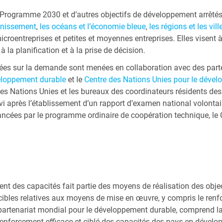
 le Programme 2030 et d’autres objectifs de développement arrêté
ainissement
,
les océans et l’économie bleue
,
les régions et les vill
microentreprises et petites et moyennes entreprises. Elles visent
à la planification et à la prise de décision.
xées sur la demande sont menées en collaboration avec des parte
eloppement durable
et le
Centre des Nations Unies pour le dével
des Nations Unies et les bureaux des coordinateurs résidents des
 après l’établissement d’un rapport d’examen national volontaire,
inancées par le programme ordinaire de coopération technique, l
t des capacités fait partie des moyens de réalisation des obje
ibles relatives aux moyens de mise en œuvre, y compris le renfor
tenariat mondial pour le développement durable, comprend la ci
 renforcement efficace et ciblé des capacités des pays en dével