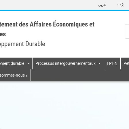
Skip
عربي
中文
to
main
content
tement des Affaires Économiques et
es
oppement Durable
pement durable
Processus intergouvernementaux
FPHN
Pet
n
 sommes-nous ?