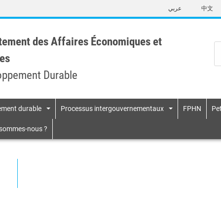
Skip
عربي
中文
to
main
content
tement des Affaires Économiques et
es
oppement Durable
pement durable
Processus intergouvernementaux
FPHN
Pet
n
 sommes-nous ?