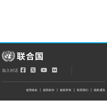
绿色经济
能力发展
荒漠化、土地退化和干
能源
旱
贸易
非洲
加入对话
Footer menu
使用条款
提防欺诈
版权所有
联系我们
隐私通告