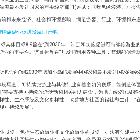
沿海最不发达国家的重要经济部门(另见：《蓝色经济潜力》报告
当前和未来经济、社会和环境影响，满足游客、行业、环境和东
持续旅游业促进发展国际年
。
标具体目标8.9旨在
“
到2030年，制定和实施促进可持续旅游业
旅游业的重要性。该目标旨在
“
开发和利用各种工具，监测能创造
7所包含的
“
到2030年增加小岛屿发展中国家和最不发达国家的经
30段写道，可持续旅游业与其他行业有着密切的联系，能创造体
到
“
需要支持可持续旅游活动和相关能力建设，为地方经济以及整
样性、生态系统及文化多样性，改善地方社区的福祉和生计。
”
现可持续发展
”
。
业投资，包括生态旅游业和文化旅游业的投资，办法有创建中小
和地方社区提供小额信贷
”
。在这方面，会员国还
“
强调必须视需