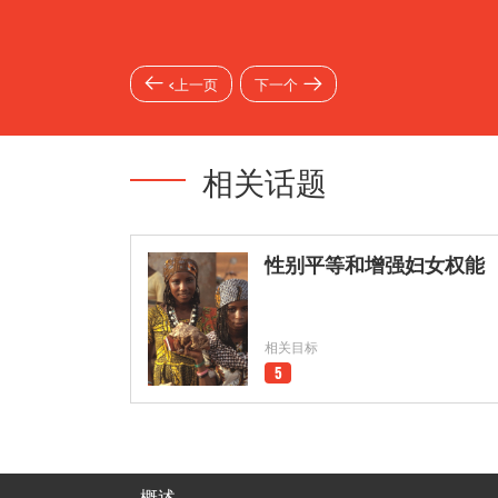
<上一页
下一个
相关话题
性别平等和增强妇女权能
相关目标
5
概述