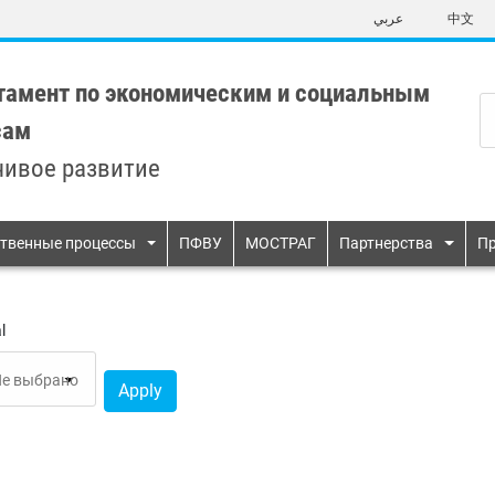
Skip
عربي
中文
to
main
content
тамент по экономическим и социальным
сам
чивое развитие
n
твенные процессы
ПФВУ
МОСТРАГ
Партнерства
Пр
l
Apply
ика
Водоснабжение и санитария
тость, достойная работа для
Защита биоразнообразия и
итуциональные рамки и
Информирование в целях