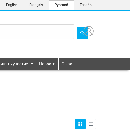
English
Français
Русский
Español
инять участие
Новости
О нас
Гендерное равенство и
расширение прав и возможностей
Сетка
Список
женщин