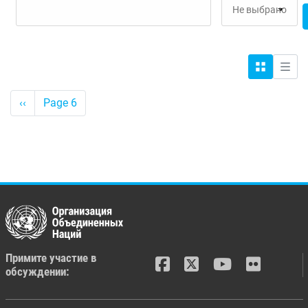
Сетка
Спис
Pagination
<-
‹‹
Page 6
Предыдущее
Примите участие в
обсуждении: