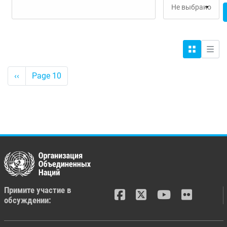
Сетка
Спис
Pagination
<-
‹‹
Page 10
Предыдущее
Примите участие в
обсуждении: