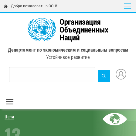
Skip
Добро пожаловать в ООН!
to
main
content
Департамент по экономическим и социальным вопросам
Устойчивое развитие
Цели
13