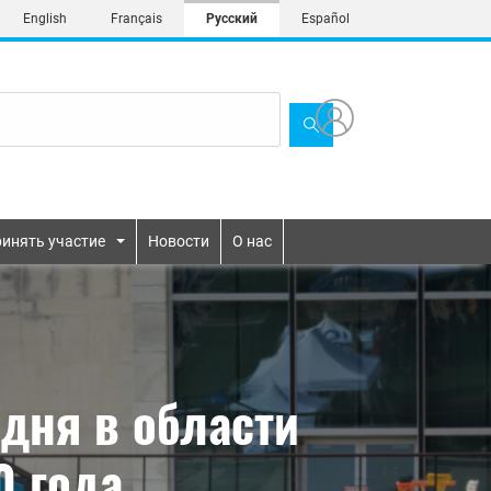
English
Français
Русский
Español
инять участие
Новости
О нас
дня в области
0 года