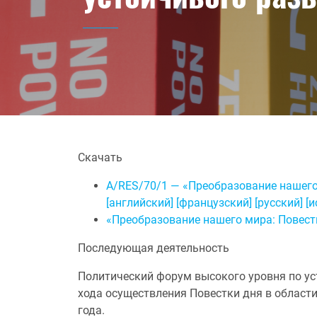
Скачать
A/RES/70/1 — «Преобразование нашего 
[английский] [французский] [русский] [
«Преобразование нашего мира: Повестк
Последующая деятельность
Политический форум высокого уровня по у
хода осуществления Повестки дня в области
года.