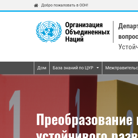
Добро пожаловать в ООН!
Депар
вопро
Устой
Primary navigatio
Дом
База знаний по ЦУР
Межправительс
Преобразование 
устойчивого раз