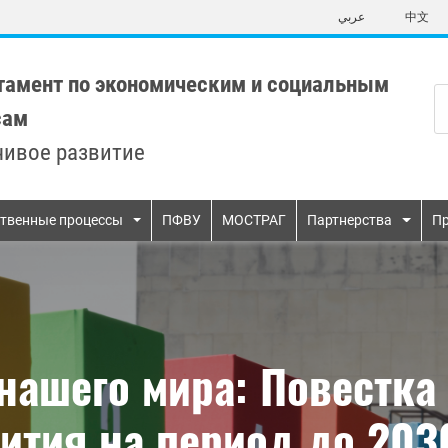
Skip
عربي
中文
to
main
content
тамент по экономическим и социальным
сам
чивое развитие
n
твенные процессы
ПФВУ
МОСТРАГ
Партнерства
Пр
нашего мира: Повестка 
вития на период до 203