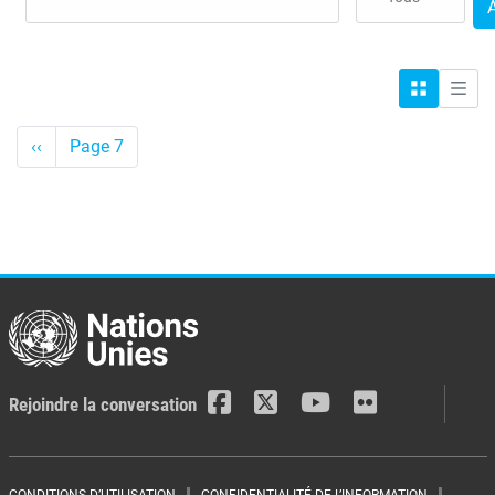
Grille
Liste
Pagination
<-
‹‹
Page 7
Précédent
Rejoindre la conversation