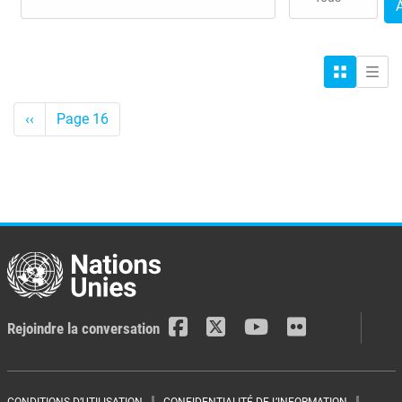
Grille
Liste
Pagination
<-
‹‹
Page 16
Précédent
Rejoindre la conversation