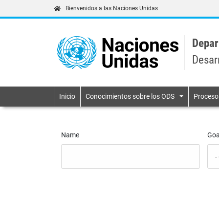
Bienvenidos a las Naciones Unidas
Depar
Desar
Primary navigatio
Inicio
Conocimientos sobre los ODS
Proceso
Name
Goa
África
Agua
Bosques
Camb