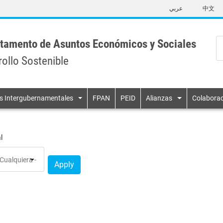
Skip
عربي
中文
to
main
content
tamento de Asuntos Económicos y Sociales
rollo Sostenible
n
s Intergubernamentales
FPAN
PEID
Alianzas
Colaborac
l
Apply
Alianzas de múltiples partes
interesadas y compromisos
 y saneamiento
voluntarios
io climático
Ciencia