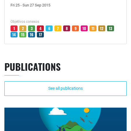
Fri 25 - Sun 27 Sep 2015
Objetivos conexos
1
2
3
4
6
7
8
9
10
11
12
13
14
15
16
17
PUBLICATIONS
See all publications