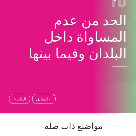
الحد من عدم
المساواة داخل
البلدان وفيما بينها
-> السابق
التالي <-
مواضيع ذات صلة