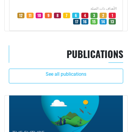
الأهداف ذات الصلة
12
11
10
9
8
7
6
4
3
2
1
17
16
15
14
13
PUBLICATIONS
See all publications